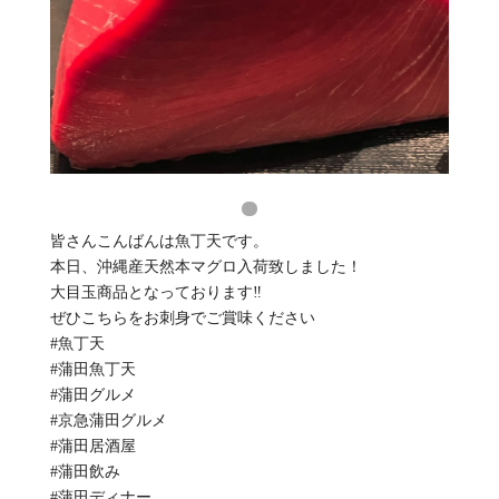
皆さんこんばんは魚丁天です。
本日、沖縄産天然本マグロ入荷致しました！
大目玉商品となっております‼️
ぜひこちらをお刺身でご賞味ください
#魚丁天
#蒲田魚丁天
#蒲田グルメ
#京急蒲田グルメ
#蒲田居酒屋
#蒲田飲み
#蒲田ディナー