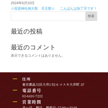
2024年6月10日
☆荏原神社例大祭 天王祭☆
こんばんは魚丁天です！
検索
最近の投稿
最近のコメント
表示できるコメントはありません。
K
住所
東京都品川区大井1-52-6 コスモ大井町 1F
K
電話番号
03-6410-7232
K
営業時間
月～日、祝日、祝前日: 17:00～23:30