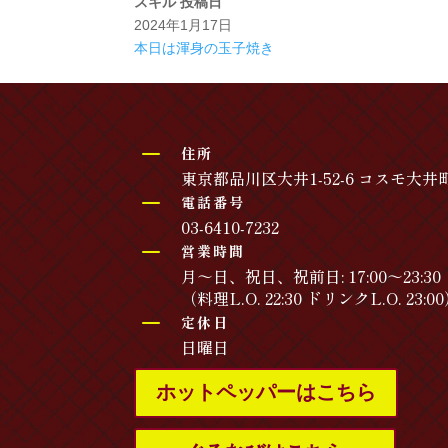
スキル
投稿日
2024年1月17日
本日は渾身の玉子焼き
K
住所
東京都品川区大井1-52-6 コスモ大井町
K
電話番号
03-6410-7232
K
営業時間
月～日、祝日、祝前日: 17:00～23:30
（料理L.O. 22:30 ドリンクL.O. 23:0
K
定休日
日曜日
ホットペッパーはこちら