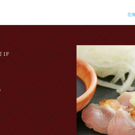
北
 1F
0）